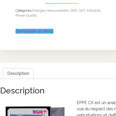
Categories
Energies renouvelables
,
GRD
,
GRT
,
Industrie
,
Power Quality
Demander un devis
Description
Description
EPPE CX est un analy
vue du respect des n
perturbations et d’eff