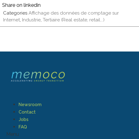
Share on linkedin
Categories
Affichage des données de comptage sur
Internet
,
Industrie
,
Tertiaire (Real estate, retail...)
Newsroom
Contact
Jobs
FAQ
Menu