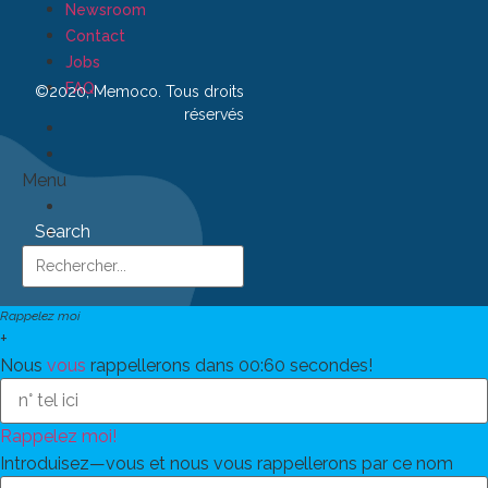
Newsroom
Contact
Jobs
FAQ
©2020, Memoco. Tous droits
réservés
Menu
Search
Rappelez moi
+
Nous
vous
rappellerons dans 00:
60
secondes!
Rappelez moi!
Introduisez—vous et nous vous rappellerons par ce nom